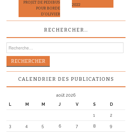
articles
PROJET DE PEDIBUS
2022
POUR BORDE
D’OLIVIER
RECHERCHER…
Rechercher :
CALENDRIER DES PUBLICATIONS
août 2026
L
M
M
J
V
S
D
1
2
3
4
5
6
7
8
9