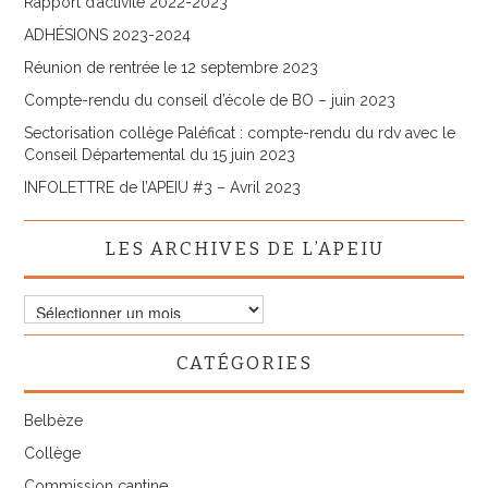
Rapport d’activité 2022-2023
ADHÉSIONS 2023-2024
Réunion de rentrée le 12 septembre 2023
Compte-rendu du conseil d’école de BO – juin 2023
Sectorisation collège Paléficat : compte-rendu du rdv avec le
Conseil Départemental du 15 juin 2023
INFOLETTRE de l’APEIU #3 – Avril 2023
LES ARCHIVES DE L’APEIU
Les
archives
de
CATÉGORIES
l’APEIU
Belbèze
Collège
Commission cantine