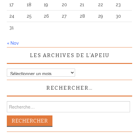
17
18
19
20
21
22
23
24
25
26
27
28
29
30
31
« Nov
LES ARCHIVES DE L’APEIU
Les
archives
de
RECHERCHER…
l’APEIU
Rechercher :