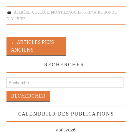
BELBÈZE
,
COLLÈGE
,
MONTILZAGUIER
,
PRIMAIRE BORDE
D'OLIVIER
Navigation
←
ARTICLES PLUS
des
ANCIENS
articles
RECHERCHER…
Rechercher :
CALENDRIER DES PUBLICATIONS
août 2026