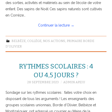
des sorties, activités et matériels au sein de l’école de votre
enfant. Des sapins de Noël Ces sapins naturels sont cultivés
en Corrèze…
Continuer la lecture
→
BELBÈZE
,
COLLÈGE
,
NOS ACTIONS
,
PRIMAIRE BORDE
D'OLIVIER
RYTHMES SCOLAIRES : 4
OU 4,5 JOURS ?
28 SEPTEMBRE 2023
ADMIN APEIU
Sondage sur les rythmes scolaires : faites votre choix en
disposant de tous les arguments ! Les enseignants des
groupes scolaires unionnais, Borde d’Olivier, Belbèze et
Montizalguier, ont adressé un courrier au Maire de la