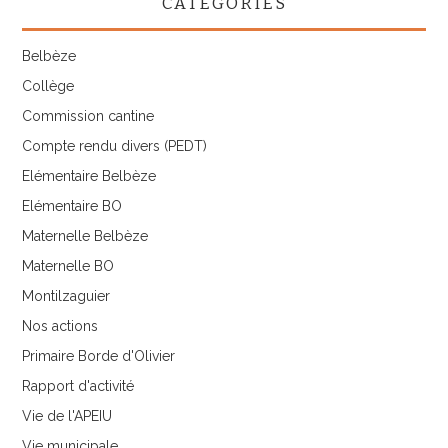
CATÉGORIES
l’APEIU
Belbèze
Collège
Commission cantine
Compte rendu divers (PEDT)
Elémentaire Belbèze
Elémentaire BO
Maternelle Belbèze
Maternelle BO
Montilzaguier
Nos actions
Primaire Borde d'Olivier
Rapport d'activité
Vie de l'APEIU
Vie municipale