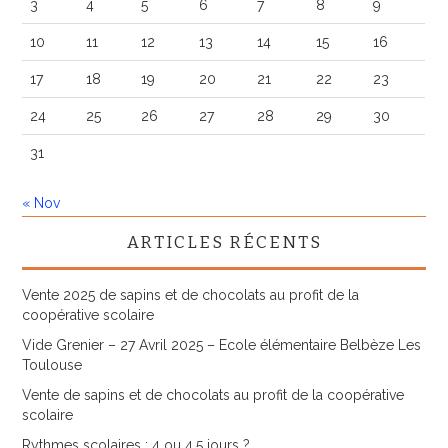
3
4
5
6
7
8
9
10
11
12
13
14
15
16
17
18
19
20
21
22
23
24
25
26
27
28
29
30
31
« Nov
ARTICLES RÉCENTS
Vente 2025 de sapins et de chocolats au profit de la
coopérative scolaire
Vide Grenier – 27 Avril 2025 – Ecole élémentaire Belbèze Les
Toulouse
Vente de sapins et de chocolats au profit de la coopérative
scolaire
Rythmes scolaires : 4 ou 4,5 jours ?