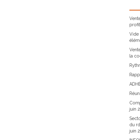
Vente
profi
Vide 
élém
Vente
la co
Rythm
Rappo
ADHÉ
Réun
Comp
juin 
Secto
du rd
juin 