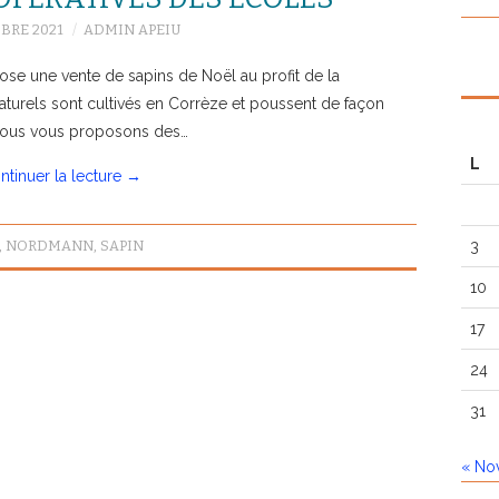
BRE 2021
ADMIN APEIU
ose une vente de sapins de Noël au profit de la
aturels sont cultivés en Corrèze et poussent de façon
. Nous vous proposons des…
L
ntinuer la lecture
→
,
NORDMANN
,
SAPIN
3
10
17
24
31
« No