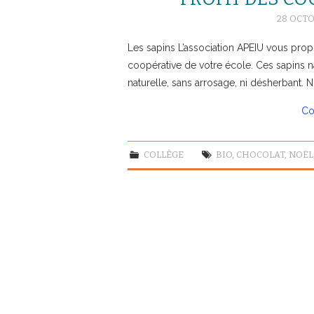
28 OCTO
Les sapins L’association APEIU vous prop
coopérative de votre école. Ces sapins n
naturelle, sans arrosage, ni désherbant
Co
COLLÈGE
BIO
,
CHOCOLAT
,
NOËL