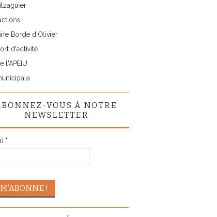
lzaguier
actions
ire Borde d'Olivier
rt d'activité
e l'APEIU
municipale
ABONNEZ-VOUS À NOTRE
NEWSLETTER
il
*