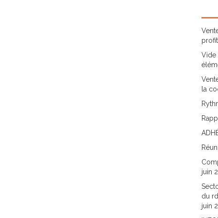
Vente
profi
Vide 
élém
Vente
la co
Rythm
Rappo
ADHÉ
Réun
Comp
juin 
Secto
du rd
juin 