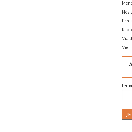
Monti
Nos 
Prima
Rappo
Vie d
Vie 
E-ma