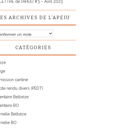
LETTRE de l’APEIU #3 – Avril 2023
ES ARCHIVES DE L’APEIU
ves
CATÉGORIES
IU
èze
ège
ission cantine
te rendu divers (PEDT)
entaire Belbèze
entaire BO
rnelle Belbèze
rnelle BO