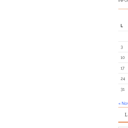
INFO
L
3
10
17
24
31
« No
L