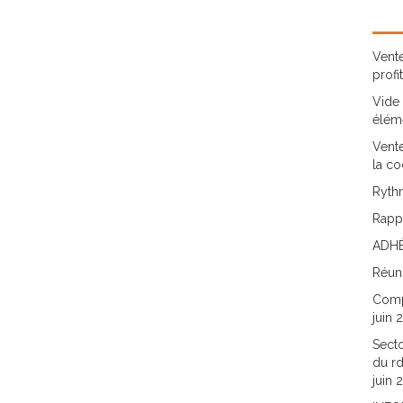
Vente
profi
Vide 
élém
Vente
la co
Rythm
Rappo
ADHÉ
Réun
Comp
juin 
Secto
du rd
juin 