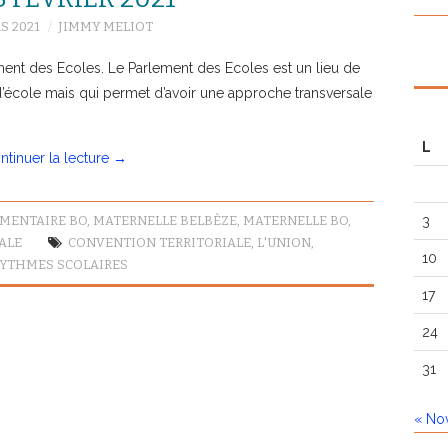
S 2021
JIMMY MELIOT
lement des Ecoles. Le Parlement des Ecoles est un lieu de
’école mais qui permet d’avoir une approche transversale
L
ntinuer la lecture
→
MENTAIRE BO
,
MATERNELLE BELBÈZE
,
MATERNELLE BO
,
3
ALE
CONVENTION TERRITORIALE
,
L'UNION
,
10
RYTHMES SCOLAIRES
17
24
31
« No