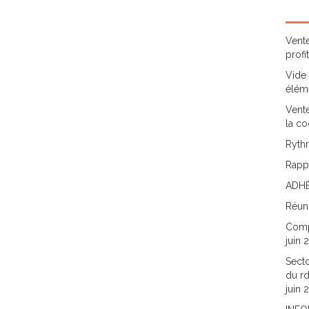
Vente
profi
Vide 
élém
Vente
la co
Rythm
Rappo
ADHÉ
Réun
Comp
juin 
Secto
du rd
juin 