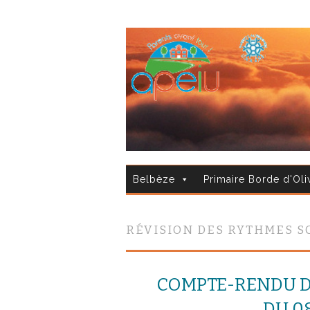
Belbèze
Primaire Borde d'Oli
RÉVISION DES RYTHMES S
COMPTE-RENDU D
DU 08