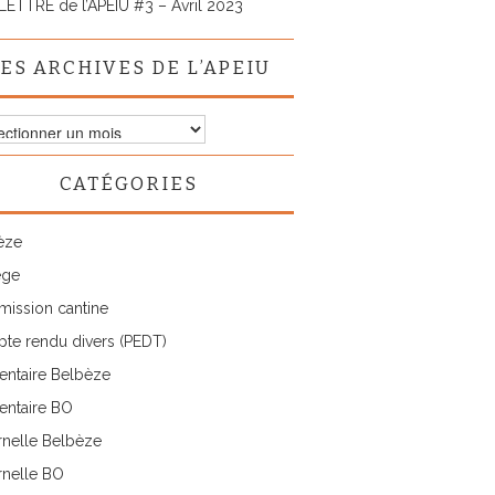
LETTRE de l’APEIU #3 – Avril 2023
ES ARCHIVES DE L’APEIU
ves
CATÉGORIES
IU
èze
ège
ission cantine
te rendu divers (PEDT)
entaire Belbèze
entaire BO
rnelle Belbèze
rnelle BO