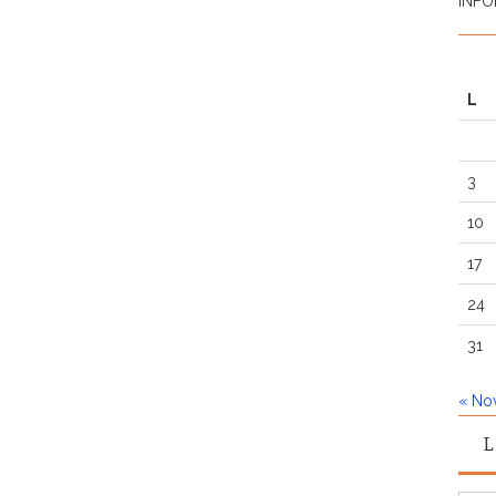
INFO
L
3
10
17
24
31
« No
L