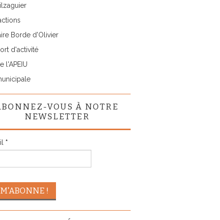
lzaguier
actions
ire Borde d'Olivier
rt d'activité
e l'APEIU
municipale
ABONNEZ-VOUS À NOTRE
NEWSLETTER
il
*