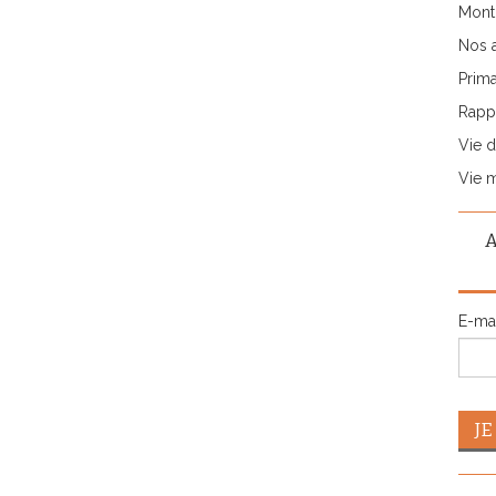
Monti
Nos 
Prima
Rappo
Vie d
Vie 
E-ma