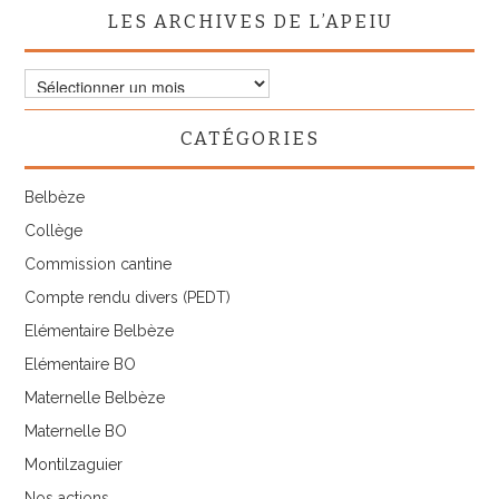
LES ARCHIVES DE L’APEIU
Les
archives
de
CATÉGORIES
l’APEIU
Belbèze
Collège
Commission cantine
Compte rendu divers (PEDT)
Elémentaire Belbèze
Elémentaire BO
Maternelle Belbèze
Maternelle BO
Montilzaguier
Nos actions