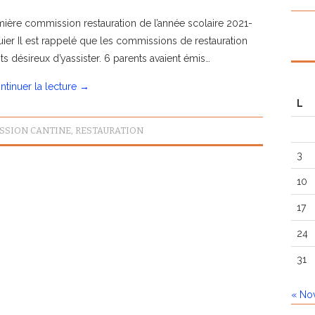
ière commission restauration de l’année scolaire 2021-
uier Il est rappelé que les commissions de restauration
s désireux d’yassister. 6 parents avaient émis…
ntinuer la lecture
→
L
SSION CANTINE
,
RESTAURATION
3
10
17
24
31
« No