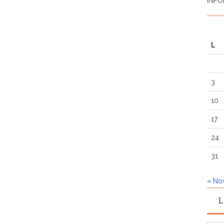
INFO
L
3
10
17
24
31
« No
L