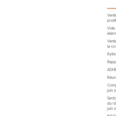
Vente
profi
Vide 
élém
Vente
la co
Rythm
Rappo
ADHÉ
Réun
Comp
juin 
Secto
du rd
juin 