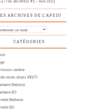
LETTRE de l’APEIU #3 – Avril 2023
ES ARCHIVES DE L’APEIU
ves
CATÉGORIES
IU
èze
ège
ission cantine
te rendu divers (PEDT)
entaire Belbèze
entaire BO
rnelle Belbèze
rnelle BO