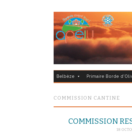
Belbèze
Primaire Borde d'Oli
COMMISSION CANTINE
COMMISSION RES
18 OCTO