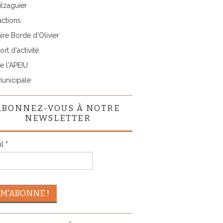
lzaguier
actions
ire Borde d'Olivier
rt d'activité
e l'APEIU
municipale
ABONNEZ-VOUS À NOTRE
NEWSLETTER
il
*