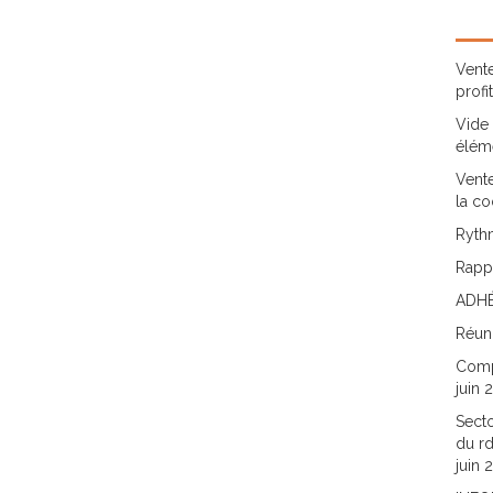
Vente
profi
Vide 
élém
Vente
la co
Rythm
Rappo
ADHÉ
Réun
Comp
juin 
Secto
du rd
juin 