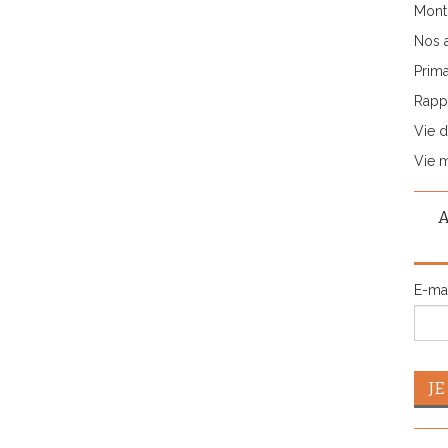
Monti
Nos 
Prima
Rappo
Vie d
Vie 
E-ma