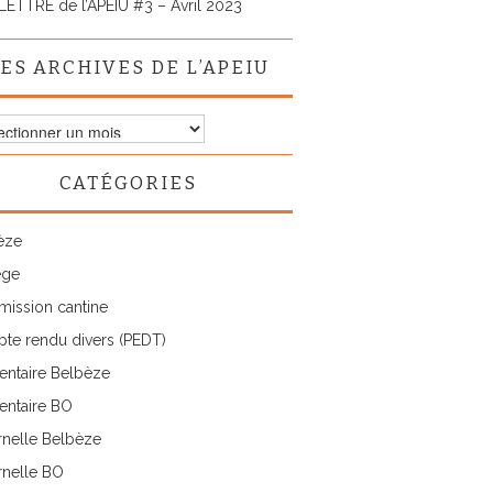
LETTRE de l’APEIU #3 – Avril 2023
ES ARCHIVES DE L’APEIU
ves
CATÉGORIES
IU
èze
ège
ission cantine
te rendu divers (PEDT)
entaire Belbèze
entaire BO
rnelle Belbèze
rnelle BO