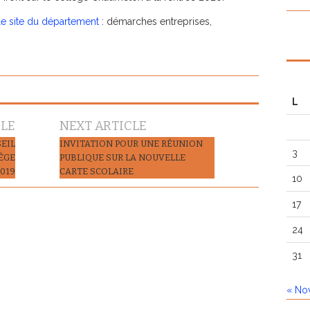
 le site du département
: démarches entreprises,
L
CLE
NEXT ARTICLE
EIL
INVITATION POUR UNE RÉUNION
3
ÈGE
PUBLIQUE SUR LA NOUVELLE
019
CARTE SCOLAIRE
10
17
24
31
« No