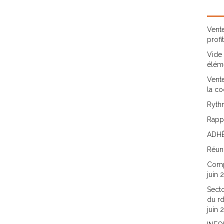
Vente
profi
Vide 
élém
Vente
la co
Rythm
Rappo
ADHÉ
Réun
Comp
juin 
Secto
du rd
juin 