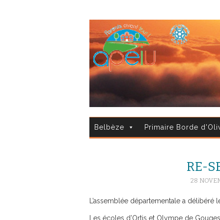
Belbèze
Primaire Borde d'Oli
RE-S
28 NOVE
L’assemblée départementale a délibéré le
Les écoles d’Ortis et Olympe de Gouges 