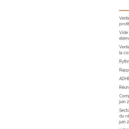
Vente
profi
Vide 
élém
Vente
la co
Rythm
Rappo
ADHÉ
Réun
Comp
juin 
Secto
du rd
juin 