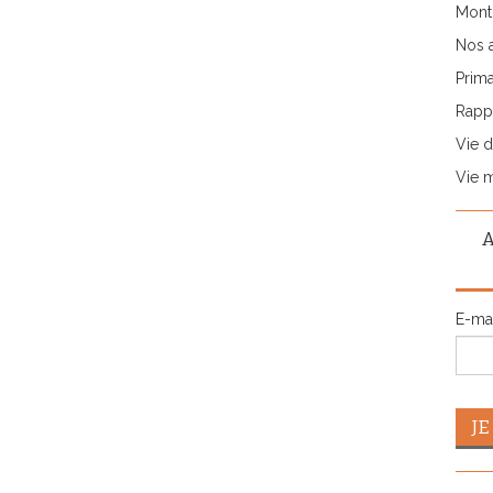
Monti
Nos 
Prima
Rappo
Vie d
Vie 
E-ma