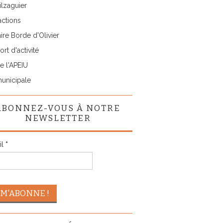
lzaguier
actions
ire Borde d'Olivier
rt d'activité
e l'APEIU
municipale
ABONNEZ-VOUS À NOTRE
NEWSLETTER
il
*