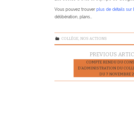
Vous pouvez trouver
plus de détails sur
délibération, plans…
COLLÈGE
,
NOS ACTIONS
Navigation
PREVIOUS ARTI
des
COMPTE RENDU DU CONS
D’ADMINISTRATION DU COLL
articles
DU 7 NOVEMBRE 2