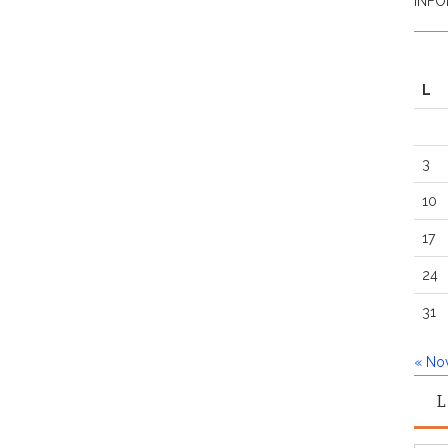
INFO
L
3
10
17
24
31
« No
L