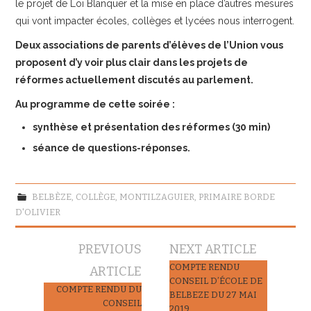
le projet de Loi Blanquer et la mise en place d’autres mesures
qui vont impacter écoles, collèges et lycées nous interrogent.
Deux associations de parents d’élèves de l’Union vous
proposent d’y voir plus clair dans les projets de
réformes actuellement discutés au parlement.
Au programme de cette soirée :
synthèse et
présentation des réformes (30 min)
séance de questions-réponses.
BELBÈZE
,
COLLÈGE
,
MONTILZAGUIER
,
PRIMAIRE BORDE
D'OLIVIER
Navigation
PREVIOUS
NEXT ARTICLE
des
COMPTE RENDU
ARTICLE
CONSEIL D’ÉCOLE DE
articles
COMPTE RENDU DU
BELBEZE DU 27 MAI
CONSEIL
2019