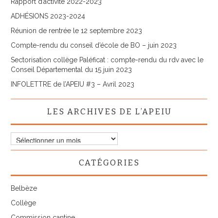
Rapport d’activité 2022-2023
ADHÉSIONS 2023-2024
Réunion de rentrée le 12 septembre 2023
Compte-rendu du conseil d’école de BO – juin 2023
Sectorisation collège Paléficat : compte-rendu du rdv avec le
Conseil Départemental du 15 juin 2023
INFOLETTRE de l’APEIU #3 – Avril 2023
LES ARCHIVES DE L’APEIU
Les
archives
de
CATÉGORIES
l’APEIU
Belbèze
Collège
Commission cantine