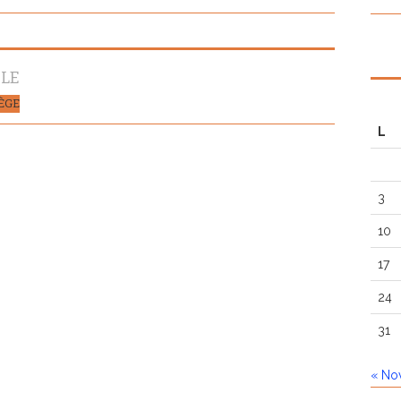
CLE
LÈGE
L
3
10
17
24
31
« No