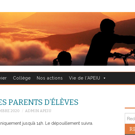
vier
Collège
Nos actions
Vie de l'APEIU
ES PARENTS D’ÉLÈVES
MBRE 2020
ADMIN APEIU
Reche
uniquement jusqu’à 14h. Le dépouillement suivra.