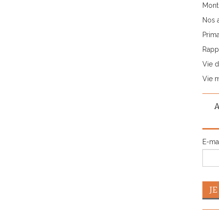
Monti
Nos 
Prima
Rappo
Vie d
Vie 
E-ma