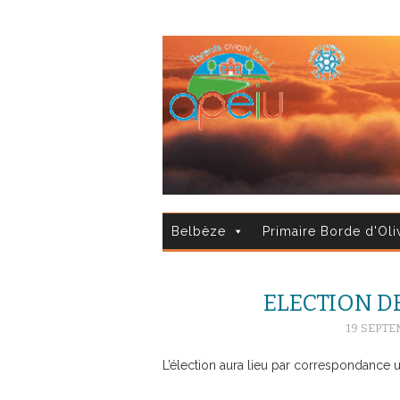
Belbèze
Primaire Borde d'Oli
ELECTION D
19 SEPTE
L’élection aura lieu par correspondance 