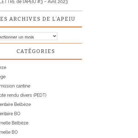
LETTRE de l’APEIU #3 – Avril 2023
ES ARCHIVES DE L’APEIU
ves
CATÉGORIES
IU
èze
ège
ission cantine
te rendu divers (PEDT)
entaire Belbèze
entaire BO
rnelle Belbèze
rnelle BO