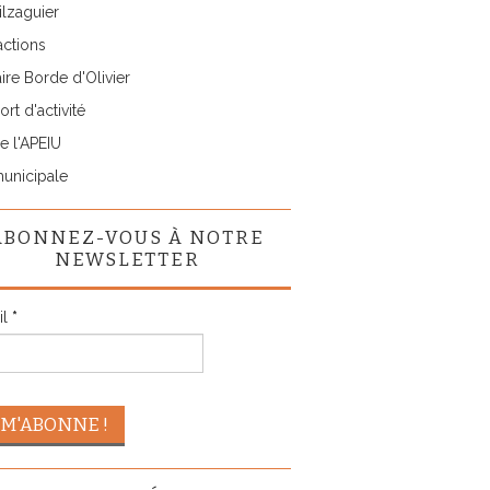
lzaguier
actions
ire Borde d'Olivier
rt d'activité
e l'APEIU
municipale
ABONNEZ-VOUS À NOTRE
NEWSLETTER
il
*