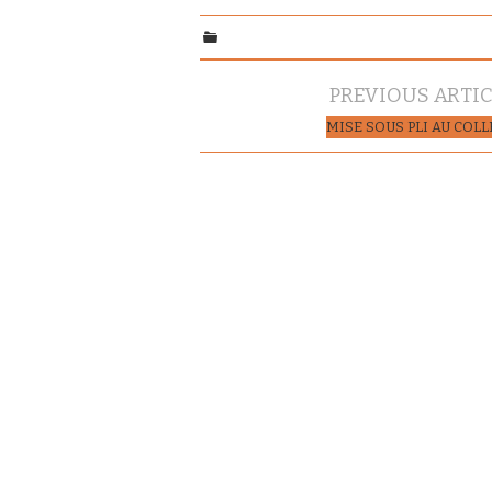
Navigation
PREVIOUS ARTI
des
MISE SOUS PLI AU COL
articles