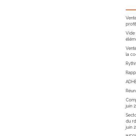
Vente
profi
Vide 
élém
Vente
la co
Rythm
Rappo
ADHÉ
Réun
Comp
juin 
Secto
du rd
juin 