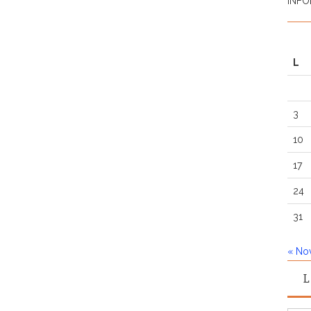
INFO
L
3
10
17
24
31
« No
L