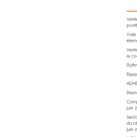
Vente
profi
Vide 
élém
Vente
la co
Rythm
Rappo
ADHÉ
Réun
Comp
juin 
Secto
du rd
juin 