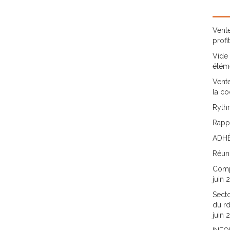
Vente
profi
Vide 
élém
Vente
la co
Rythm
Rappo
ADHÉ
Réun
Comp
juin 
Secto
du rd
juin 