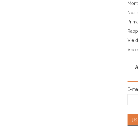
Monti
Nos 
Prima
Rappo
Vie d
Vie 
E-ma