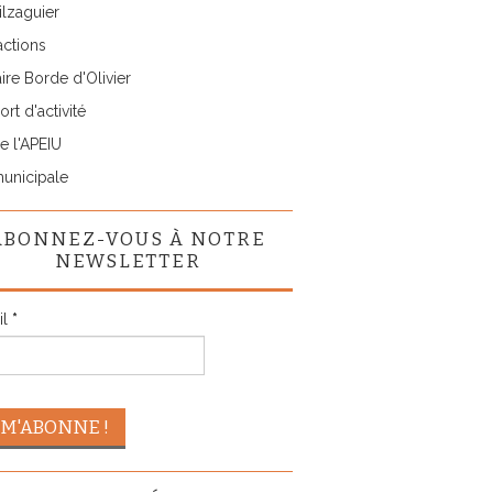
lzaguier
actions
ire Borde d'Olivier
rt d'activité
e l'APEIU
municipale
ABONNEZ-VOUS À NOTRE
NEWSLETTER
il
*