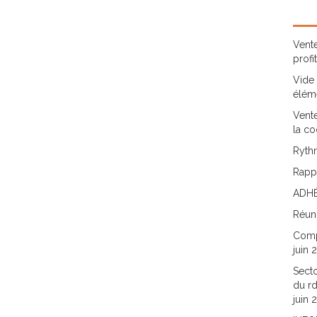
Vente
profi
Vide 
élém
Vente
la co
Rythm
Rappo
ADHÉ
Réun
Comp
juin 
Secto
du rd
juin 