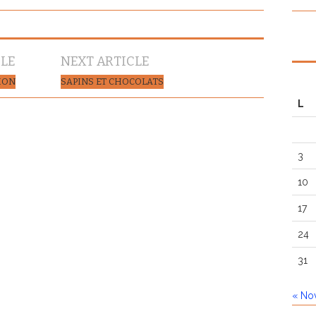
CLE
NEXT ARTICLE
ION
SAPINS ET CHOCOLATS
L
3
10
17
24
31
« No