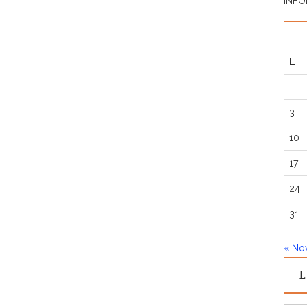
INFO
L
3
10
17
24
31
« No
L