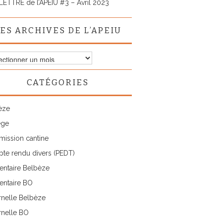
LETTRE de l’APEIU #3 – Avril 2023
ES ARCHIVES DE L’APEIU
ves
CATÉGORIES
IU
èze
ège
ission cantine
te rendu divers (PEDT)
entaire Belbèze
entaire BO
rnelle Belbèze
rnelle BO