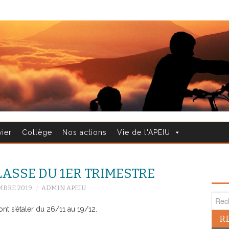
vier
Collège
Nos actions
Vie de l'APEIU
LASSE DU 1ER TRIMESTRE
MBRE 2019
ADMIN APEIU
Reche
nt s’étaler du 26/11 au 19/12.