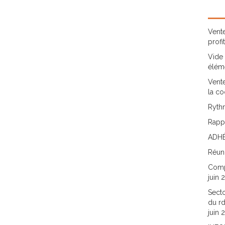
Vente
profi
Vide 
élém
Vente
la co
Rythm
Rappo
ADHÉ
Réun
Comp
juin 
Secto
du rd
juin 