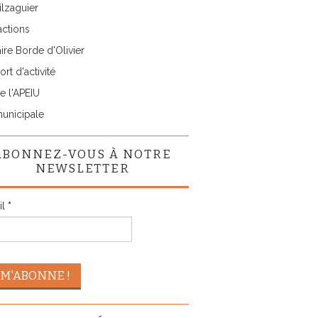
lzaguier
actions
ire Borde d'Olivier
rt d'activité
e l'APEIU
municipale
ABONNEZ-VOUS À NOTRE
NEWSLETTER
il
*