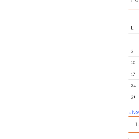
INFO
L
3
10
17
24
31
« No
L