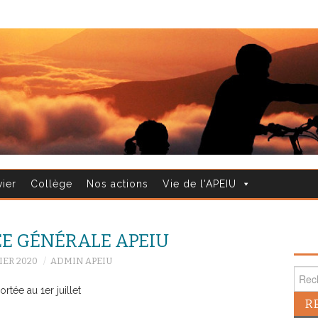
vier
Collège
Nos actions
Vie de l'APEIU
E GÉNÉRALE APEIU
IER 2020
ADMIN APEIU
Reche
tée au 1er juillet