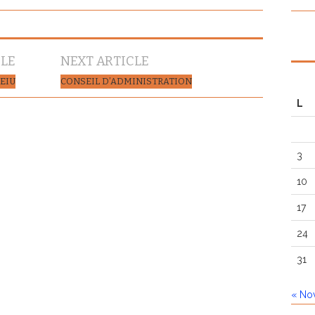
CLE
NEXT ARTICLE
EIU
CONSEIL D’ADMINISTRATION
L
3
10
17
24
31
« No