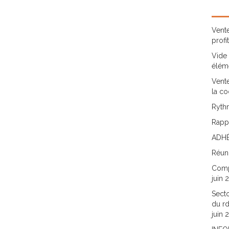
Vente
profi
Vide 
élém
Vente
la co
Rythm
Rappo
ADHÉ
Réun
Comp
juin 
Secto
du rd
juin 