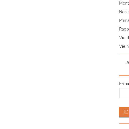
Monti
Nos 
Prima
Rappo
Vie d
Vie 
E-ma