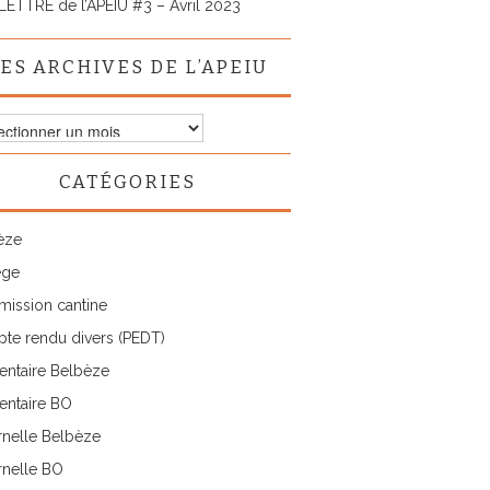
LETTRE de l’APEIU #3 – Avril 2023
ES ARCHIVES DE L’APEIU
ves
CATÉGORIES
IU
èze
ège
ission cantine
te rendu divers (PEDT)
entaire Belbèze
entaire BO
rnelle Belbèze
rnelle BO