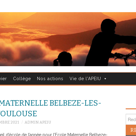
vier
Collège
Nos actions
Vie de l'APEIU
 MATERNELLE BELBEZE-LES-
TOULOUSE
Reche
MBRE 2021
ADMIN APEIU
eil d’école de l’année pour l’Ecole Maternelle Belbeze-