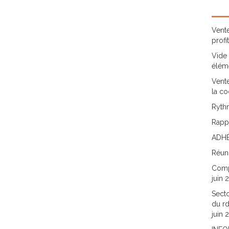
Vente
profi
Vide 
élém
Vente
la co
Rythm
Rappo
ADHÉ
Réun
Comp
juin 
Secto
du rd
juin 