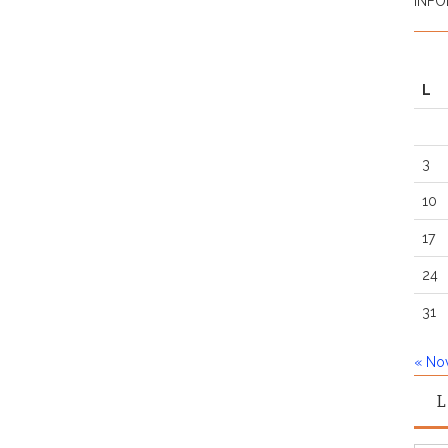
INFO
L
3
10
17
24
31
« No
L