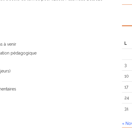
L
ns à venir
sation pédagogique
3
jeurs)
10
17
entaires
24
31
« No