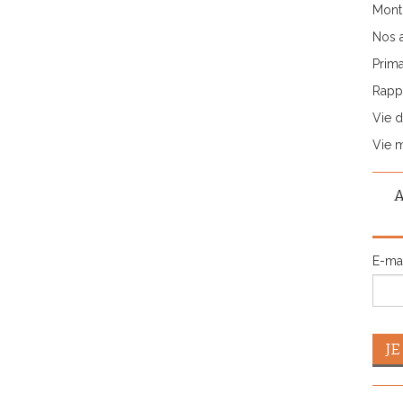
Monti
Nos 
Prima
Rappo
Vie d
Vie 
E-ma