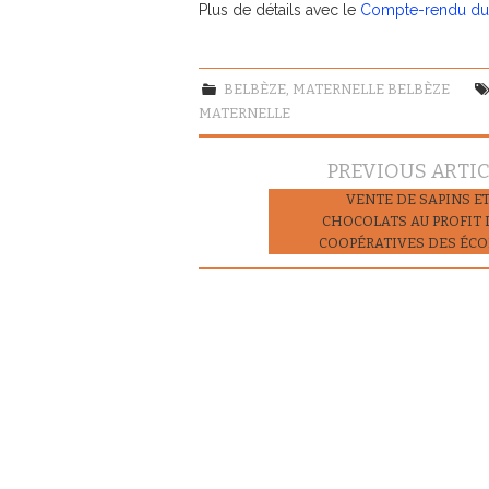
Plus de détails avec le
Compte-rendu du 
BELBÈZE
,
MATERNELLE BELBÈZE
MATERNELLE
Navigation
PREVIOUS ARTI
des
VENTE DE SAPINS E
CHOCOLATS AU PROFIT 
articles
COOPÉRATIVES DES ÉCO