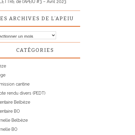
LETTRE de l’APEIU #3 – Avril 2023
ES ARCHIVES DE L’APEIU
ves
CATÉGORIES
IU
èze
ège
ission cantine
te rendu divers (PEDT)
entaire Belbèze
entaire BO
rnelle Belbèze
rnelle BO