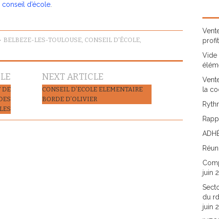
conseil d’école
.
Vente
BELBEZE-LES-TOULOUSE
,
CONSEIL D'ÉCOLE
,
profi
Vide 
élém
CLE
NEXT ARTICLE
Vente
T DE
CONSEIL D’ECOLE ELEMENTAIRE
la co
DES
BORDE D’OLIVIER
Rythm
LES
Rappo
ADHÉ
Réun
Comp
juin 
Secto
du rd
juin 