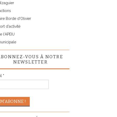
lzaguier
actions
ire Borde d'Olivier
rt d'activité
e l'APEIU
municipale
ABONNEZ-VOUS À NOTRE
NEWSLETTER
il
*