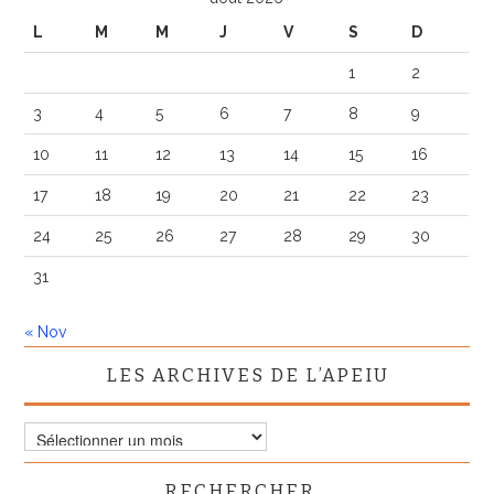
L
M
M
J
V
S
D
1
2
3
4
5
6
7
8
9
10
11
12
13
14
15
16
17
18
19
20
21
22
23
24
25
26
27
28
29
30
31
« Nov
LES ARCHIVES DE L’APEIU
Les
archives
de
RECHERCHER…