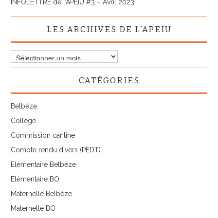
INFOLETTRE de l’APEIU #3 – Avril 2023
LES ARCHIVES DE L’APEIU
Les
archives
de
CATÉGORIES
l’APEIU
Belbèze
Collège
Commission cantine
Compte rendu divers (PEDT)
Elémentaire Belbèze
Elémentaire BO
Maternelle Belbèze
Maternelle BO