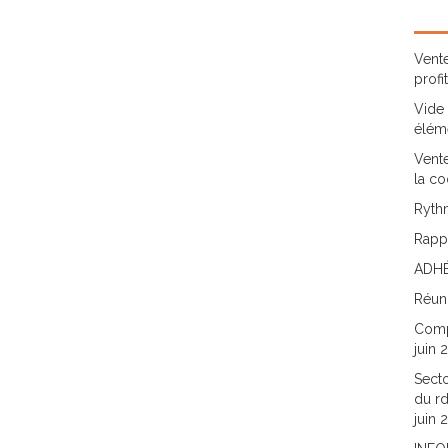
Vente
profi
Vide 
élém
Vente
la co
Rythm
Rappo
ADHÉ
Réun
Comp
juin 
Secto
du rd
juin 