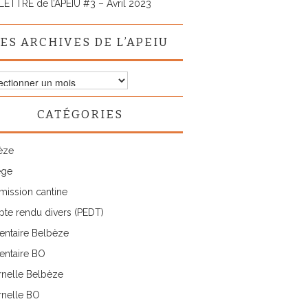
LETTRE de l’APEIU #3 – Avril 2023
ES ARCHIVES DE L’APEIU
ves
CATÉGORIES
IU
èze
ège
ission cantine
te rendu divers (PEDT)
entaire Belbèze
entaire BO
rnelle Belbèze
rnelle BO