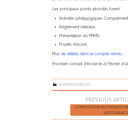
Les principaux points abordés furent :
Activités pédagogiques Complémenta
Règlement intérieur,
Présentation du PPMS,
Projets d’école…
Plus
de détails dans le compte-rendu.
Prochain conseil d’école le 27 février 20
ELÉMENTAIRE BO
Navigation
PREVIOUS ARTI
des
COMMISSION RESTAURATION
SEPTEMBRE 2
articles