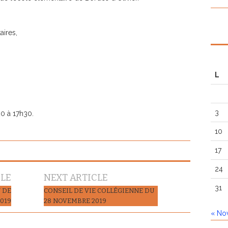
ires,
L
3
20 à 17h30.
10
17
24
CLE
NEXT ARTICLE
31
 DE
CONSEIL DE VIE COLLÉGIENNE DU
019
28 NOVEMBRE 2019
« No