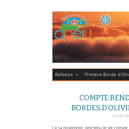
Belbèze
Primaire Borde d'Oli
COMPTE REND
BORDES D’OLIVI
23 DÉCE
Le 14 novembre, s’est tenu le 1er conseil