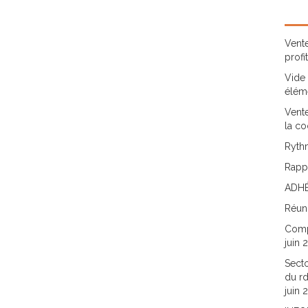
Vente
profi
Vide 
élém
Vente
la co
Rythm
Rappo
ADHÉ
Réun
Comp
juin 
Secto
du rd
juin 