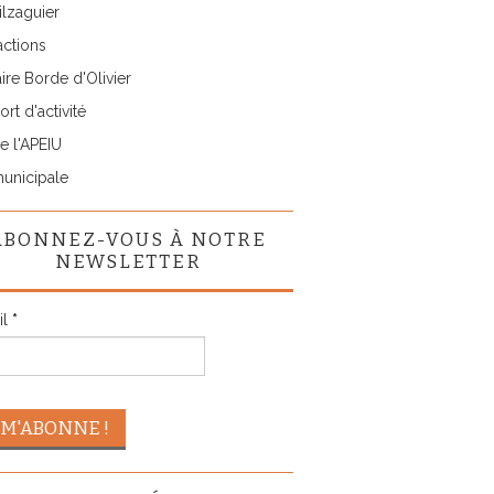
lzaguier
actions
ire Borde d'Olivier
rt d'activité
e l'APEIU
municipale
ABONNEZ-VOUS À NOTRE
NEWSLETTER
il
*