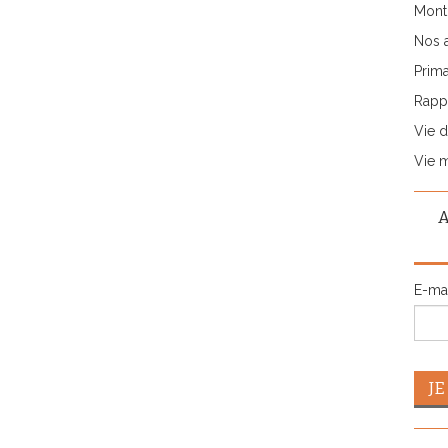
Monti
Nos 
Prima
Rappo
Vie d
Vie 
E-ma