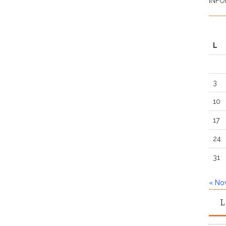
INFO
L
3
10
17
24
31
« No
L