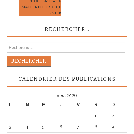
CHOCOLATS À LA
MATERNELLE BORDE
D’OLIVIER
RECHERCHER…
Rechercher :
CALENDRIER DES PUBLICATIONS
août 2026
L
M
M
J
V
S
D
1
2
3
4
5
6
7
8
9