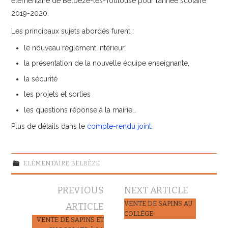
élémentaire de Belbèze-les-Toulouse pour l’année scolaire
2019-2020.
Les principaux sujets abordés furent :
le nouveau règlement intérieur,
la présentation de la nouvelle équipe enseignante,
la sécurité
les projets et sorties
les questions réponse à la mairie…
Plus de détails dans le
compte-rendu joint.
ELÉMENTAIRE BELBÈZE
Navigation
PREVIOUS
NEXT ARTICLE
des
VENTE DE SAPINS AU
ARTICLE
COLLÈGE
articles
VENTE DE SAPINS ET