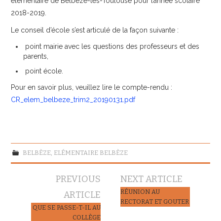
élémentaire de Belbèze-les-Toulouse pour l’année scolaire
2018-2019.
Le conseil d’école s’est articulé de la façon suivante :
point mairie avec les questions des professeurs et des
parents,
point école.
Pour en savoir plus, veuillez lire le compte-rendu :
CR_elem_belbeze_trim2_20190131.pdf
BELBÈZE
,
ELÉMENTAIRE BELBÈZE
Navigation
PREVIOUS
NEXT ARTICLE
des
RÉUNION AU
ARTICLE
RECTORAT ET GOUTER
articles
QUE SE PASSE-T-IL AU
COLLÈGE