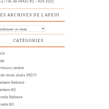
LETTRE de l’APEIU #3 – Avril 2023
ES ARCHIVES DE L’APEIU
ves
CATÉGORIES
IU
èze
ège
ission cantine
te rendu divers (PEDT)
entaire Belbèze
entaire BO
rnelle Belbèze
rnelle BO