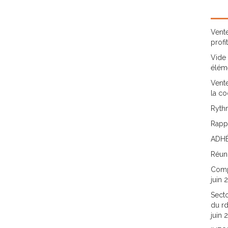
Vente
profi
Vide 
élém
Vente
la co
Rythm
Rappo
ADHÉ
Réun
Comp
juin 
Secto
du rd
juin 