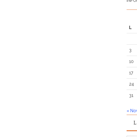
INFO
L
3
10
17
24
31
« No
L