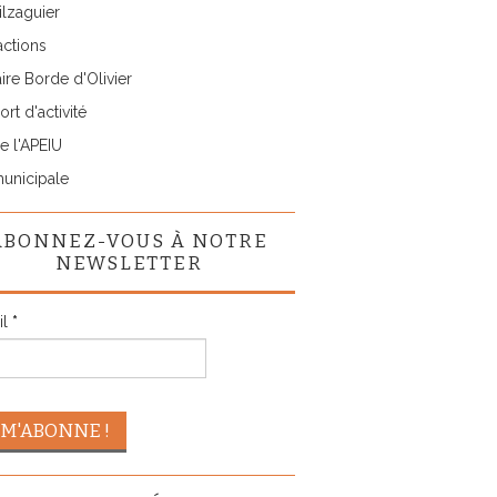
lzaguier
actions
ire Borde d'Olivier
rt d'activité
e l'APEIU
municipale
ABONNEZ-VOUS À NOTRE
NEWSLETTER
il
*