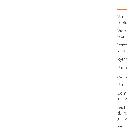
Vente
profi
Vide 
élém
Vente
la co
Rythm
Rappo
ADHÉ
Réun
Comp
juin 
Secto
du rd
juin 