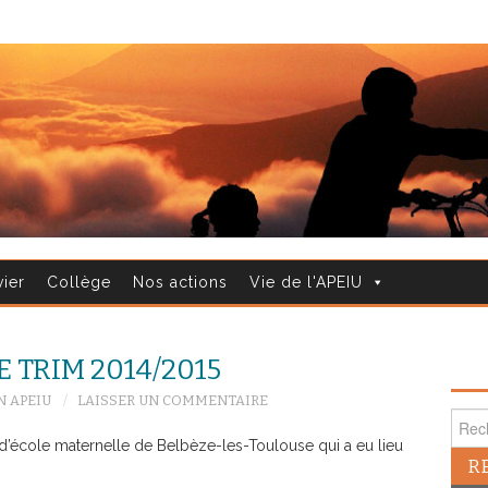
vier
Collège
Nos actions
Vie de l'APEIU
 TRIM 2014/2015
 APEIU
LAISSER UN COMMENTAIRE
Reche
’école maternelle de Belbèze-les-Toulouse qui a eu lieu