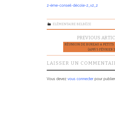
2-ème-conseil-décole-2_v2_2
ELÉMENTAIRE BELBÈZE
Navigation
PREVIOUS ARTI
des
RÉUNION DE BUREAU A PETITS
(APP) 5 FÉVRIER 
articles
LAISSER UN COMMENTAI
Vous devez
vous connecter
pour publie