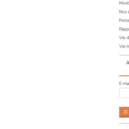
Monti
Nos 
Prima
Rappo
Vie d
Vie 
E-ma