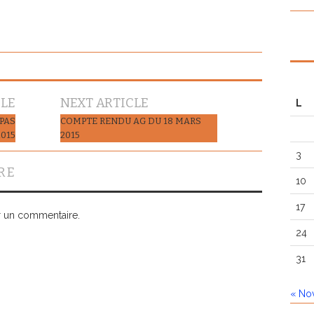
CLE
NEXT ARTICLE
L
 PAS
COMPTE RENDU AG DU 18 MARS
2015
2015
3
RE
10
17
r un commentaire.
24
31
« No