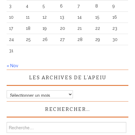
3
4
5
6
7
8
9
10
11
12
13
14
15
16
17
18
19
20
21
22
23
24
25
26
27
28
29
30
31
« Nov
LES ARCHIVES DE L’APEIU
Les
archives
de
RECHERCHER…
l’APEIU
Rechercher :