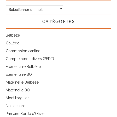
Les
archives
de
CATÉGORIES
l’APEIU
Belbèze
Collège
Commission cantine
Compte rendu divers (PEDT)
Elémentaire Belbèze
Elémentaire BO
Maternelle Belbèze
Maternelle BO
Montilzaguier
Nos actions
Primaire Borde d'Olivier