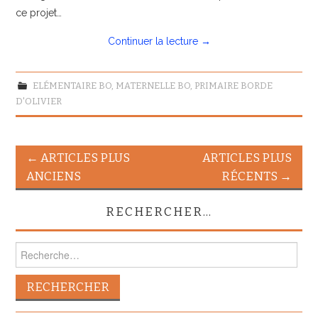
ce projet…
Continuer la lecture
→
ELÉMENTAIRE BO
,
MATERNELLE BO
,
PRIMAIRE BORDE
D'OLIVIER
Navigation
←
ARTICLES PLUS
ARTICLES PLUS
des
ANCIENS
RÉCENTS
→
articles
RECHERCHER…
Rechercher :